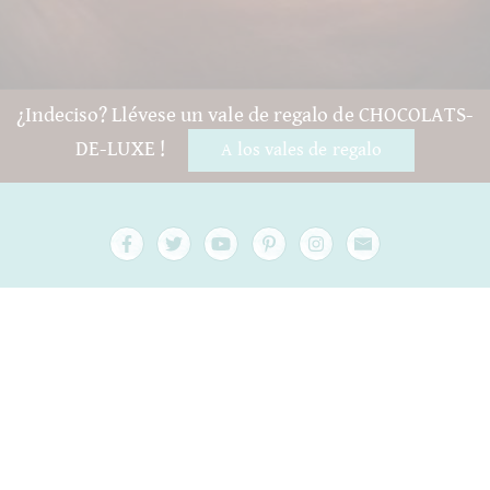
¿Indeciso? Llévese un vale de regalo de CHOCOLATS-
DE-LUXE !
A los vales de regalo
Preguntas y ayuda
Contacto
embalaje
Versand
Mejor antes