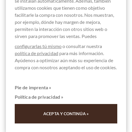
se instalan automáticamente. Además, también
utilizamos cookies que tienen como objetivo
facilitarle la compra con nosotros. Nos muestran,
por ejemplo, dónde hay margen de mejora,
permiten la interacción con otros sitios web o
sirven para promover las ventas. Puedes
configurarlas tú mismo
o consultar nuestra
política de privacidad
para más información.
Ayúdenos a optimizar aún más su experiencia de
Clement Chococult
compra con nosotros aceptando el uso de cookies.
Pralinenschachtel "Federleicht" mit 6 x 6
Pralinen
Pie de imprenta »
Política de privacidad »
Detalles
ACEPTA Y CONTINÚA »
¡Actualmente agotado !