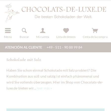
registro
Menú
Buscar
Mi cuenta
Lista de deseos
Cesta de la compra
ATENCIÓN AL CLIENTE
+49 - 511 - 90 88 99 84
Schokolade mit Salz
Haben Sie schon einmal Schokolade mit Salz probiert? Die
Kombination aus süß und salzig ist einfach phänomenal und
wird Sie vollends überzeugen. Hier im Shop von Chocolats-de-
luxe.de bieten wir...
leer más »