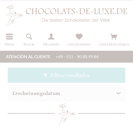
registro
Menú
Buscar
Mi cuenta
Lista de deseos
Cesta de la compra
ATENCIÓN AL CLIENTE
+49 - 511 - 90 88 99 84
Filtrar resultados