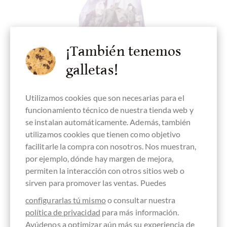
¡También tenemos
galletas!
Utilizamos cookies que son necesarias para el
funcionamiento técnico de nuestra tienda web y
La Higuera
se instalan automáticamente. Además, también
Rabitos Royale 3 x 3 gefüllte Feigen in
utilizamos cookies que tienen como objetivo
Schokolade
facilitarle la compra con nosotros. Nos muestran,
por ejemplo, dónde hay margen de mejora,
permiten la interacción con otros sitios web o
sirven para promover las ventas. Puedes
Detalles
configurarlas tú mismo
o consultar nuestra
política de privacidad
para más información.
¡Actualmente agotado !
Ayúdenos a optimizar aún más su experiencia de