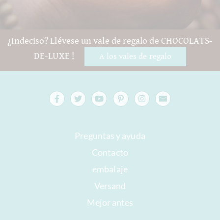
¿Indeciso? Llévese un vale de regalo de CHOCOLATS-
DE-LUXE !
A los vales de regalo
Preguntas y ayuda
Contacto
embalaje
Versand
Mejor antes