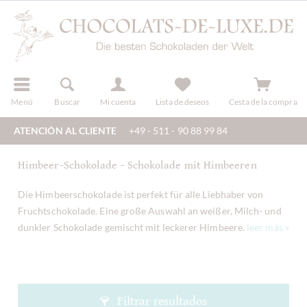
registro
Menú
Buscar
Mi cuenta
Lista de deseos
Cesta de la compra
ATENCIÓN AL CLIENTE
+49 - 511 - 90 88 99 84
Himbeer-Schokolade - Schokolade mit Himbeeren
Die Himbeerschokolade ist perfekt für alle Liebhaber von
Fruchtschokolade. Eine große Auswahl an weißer, Milch- und
dunkler Schokolade gemischt mit leckerer Himbeere.
leer más »
Filtrar resultados