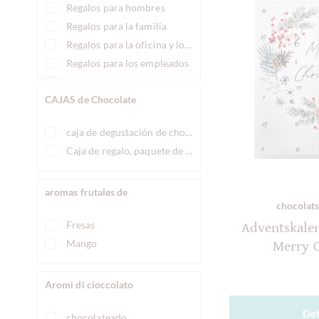
Regalos para hombres
Halloween
Regalos para la familia
Lo siento
Regalos para la oficina y los colegas
Muchas gracias.!
Regalos para los empleados
Navidad
Regalos para mujeres
noche de chicas
CAJAS de Chocolate
Regalos para niños
Oktoberfest
Regalos para parejas
Osterprodukt
caja de degustación de chocolate temática
Pascua
Caja de regalo, paquete de regalo de chocolate
Regalo de invitados
Regalo para hombres
aromas frutales de
verano
chocolats
víspera de Año Nuevo
Fresas
Adventskalen
Mango
Merry 
Aromi di cioccolato
Det
chocolateado