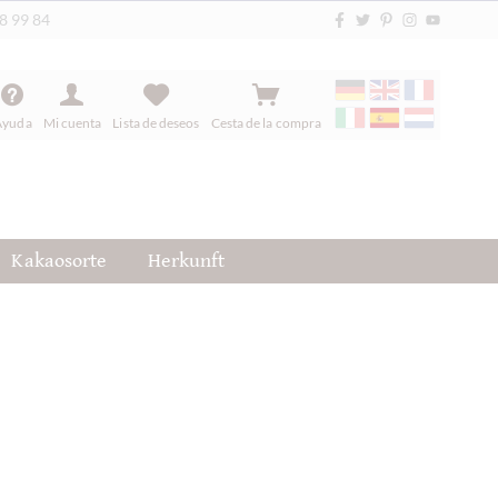
88 99 84
Ayuda
Mi cuenta
Lista de deseos
Cesta de la compra
Kakaosorte
Herkunft