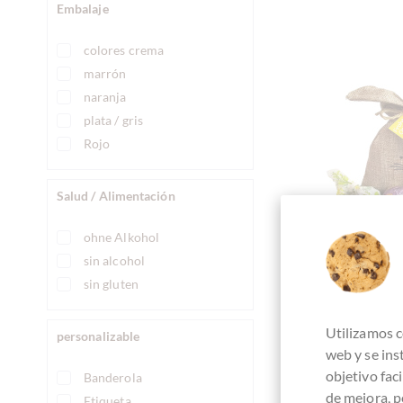
Embalaje
colores crema
marrón
naranja
plata / gris
Rojo
Salud / Alimentación
ohne Alkohol
sin alcohol
sin gluten
Utilizamos c
chocolats
personalizable
web y se in
Kleiner Oster
objetivo fac
Banderola
Venchi S
de mejora, p
Etiqueta