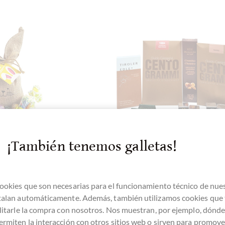
¡También tenemos galletas!
ookies que son necesarias para el funcionamiento técnico de nue
-de-luxe.de
chocolats-de-luxe.de
stalan automáticamente. Además, también utilizamos cookies que
hasenbeutel mit
Nougat Schokoladen - n
ilitarle la compra con nosotros. Nos muestran, por ejemplo, dónd
chokoladen
cremiges Nougat & Giandu
ermiten la interacción con otros sitios web o sirven para promover