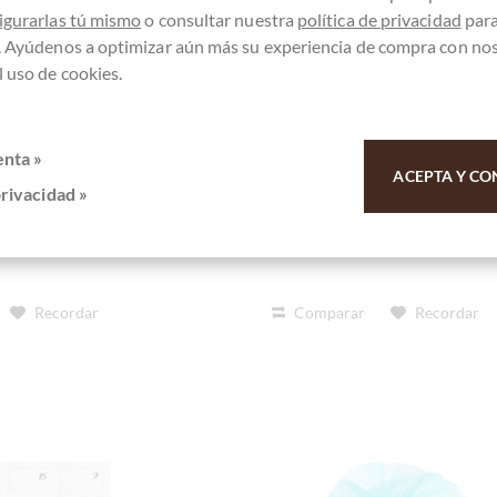
reiern
sonst nichts
igurarlas tú mismo
o consultar nuestra
política de privacidad
par
holfrei
. Ayúdenos a optimizar aún más su experiencia de compra con no
 uso de cookies.
alles
Detalles
enta »
te agotado !
¡Actualmente agotado !
ACEPTA Y CO
privacidad »
Recordar
Comparar
Recordar