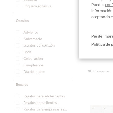
Oste
Puedes
conf
Etiqueta adhesiva
Alko
información
aceptando el
Ocasión
Det
Adviento
Pie de impr
Aniversario
¡Actualmen
Política de 
asuntos del corazón
Boda
Celebración
Cumpleaños
Comparar
Día del padre
Día de San Nicolás
Regalos
Día de San Valentín
El día de la madre
Regalos para adolescentes
Encuentro
Regalos para clientes
Fiesta
Regalos para empresas, regalos corporativos
Fútbol