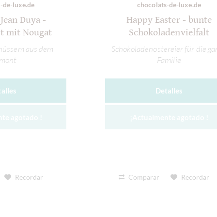
-de-luxe.de
chocolats-de-luxe.de
Jean Duya -
Happy Easter - bunte
t mit Nougat
Schokoladenvielfalt
lnüssem aus dem
Schokoladenostereier für die ga
emont
Familie
alles
Detalles
te agotado !
¡Actualmente agotado !
Recordar
Comparar
Recordar