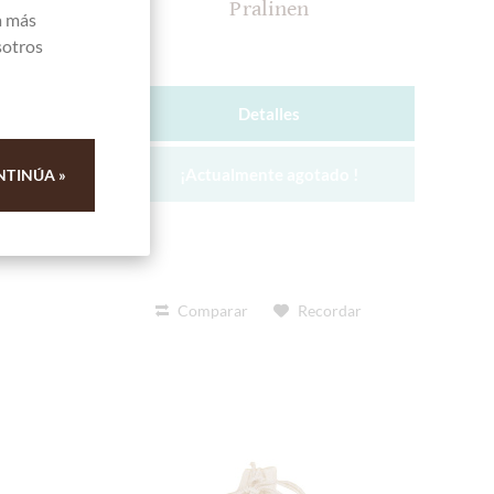
Pralinen
a más
sotros
Detalles
¡Actualmente agotado !
NTINÚA »
Comparar
Recordar