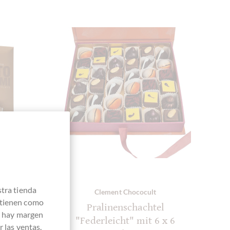
stra tienda
Clement Chococult
 tienen como
ur
Pralinenschachtel
e hay margen
ja,
"Federleicht" mit 6 x 6
 las ventas.