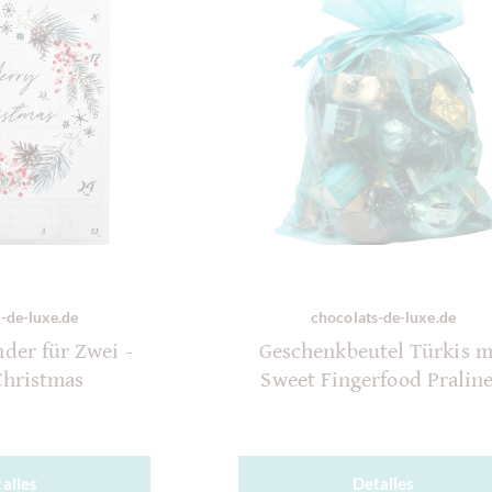
-de-luxe.de
chocolats-de-luxe.de
der für Zwei -
Geschenkbeutel Türkis m
Christmas
Sweet Fingerfood Pralin
alles
Detalles