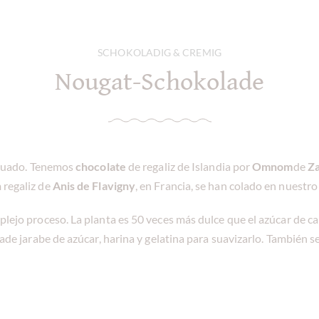
SCHOKOLADIG & CREMIG
Nougat-Schokolade
decuado. Tenemos
chocolate
de regaliz de Islandia por
Omnom
de
Za
n
regaliz de
Anis de Flavigny
, en Francia, se han colado en nuestro
omplejo proceso. La planta es 50 veces más dulce que el azúcar de 
añade jarabe de azúcar, harina y gelatina para suavizarlo. También s