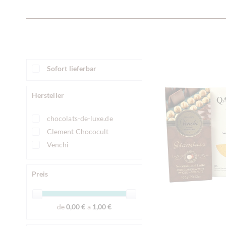
Sofort lieferbar
Hersteller
chocolats-de-luxe.de
Clement Chococult
Venchi
Preis
de
0,00 €
a
1,00 €