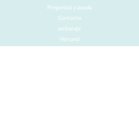
Preguntas y ayuda
Contacto
embalaje
Versand
Mejor antes
Su cuenta
AGB
Derecho a retirada
intimidad
Mapa del sitio
Premios
Öffnungszeiten