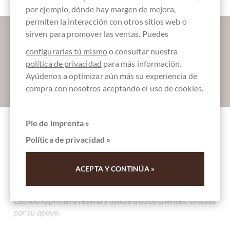
por ejemplo, dónde hay margen de mejora,
permiten la interacción con otros sitios web o
Déjanos endulzar tu bandeja de entrada:
sirven para promover las ventas. Puedes
configurarlas tú mismo
o consultar nuestra
política de privacidad
para más información.
Ayúdenos a optimizar aún más su experiencia de
Absenden
compra con nosotros aceptando el uso de cookies.
Pie de imprenta »
Otros clientes evaluados
Política de privacidad »
Vollmilchschokolade mit ganzen
Haselnüssen
ACEPTA Y CONTINÚA »
Escriba la primera reseña y ayude a otros clientes. Gracias
por su apoyo.