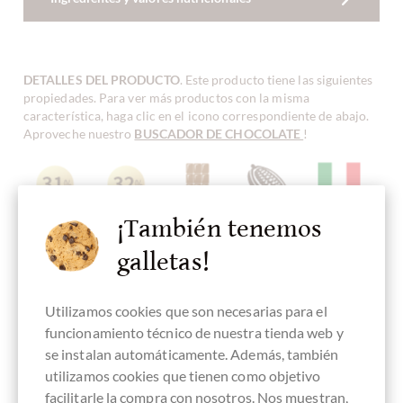
DETALLES DEL PRODUCTO
. Este producto tiene las siguientes
propiedades. Para ver más productos con la misma
característica, haga clic en el icono correspondiente de abajo.
Aproveche nuestro
BUSCADOR DE CHOCOLATE
!
¡También tenemos
Contenido
Contenido
chocolate con
Blend, Mezcla
Fabricado en
31 %
32 %
leche
de Cacao
Italia,
chocolate
galletas!
italiano
Utilizamos cookies que son necesarias para el
funcionamiento técnico de nuestra tienda web y
se instalan automáticamente. Además, también
chocolate con
Chocolate con
sin gluten
Embalaje
Barras de
avellanas
avellanas
marrón
chocolate
utilizamos cookies que tienen como objetivo
enteras
facilitarle la compra con nosotros. Nos muestran,