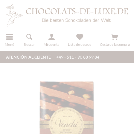
registro
Menú
Buscar
Mi cuenta
Lista de deseos
Cesta de la compra
ATENCIÓN AL CLIENTE
+49 - 511 - 90 88 99 84