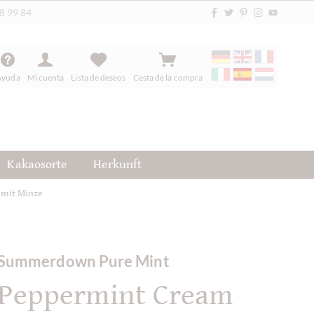
88 99 84
Ayuda
Mi cuenta
Lista de deseos
Cesta de la compra
Kakaosorte
Herkunft
 mit Minze
Summerdown Pure Mint
Peppermint Cream