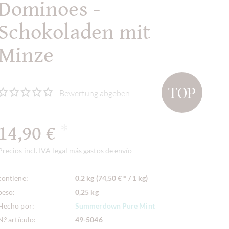
Dominoes -
Schokoladen mit
Minze
TOP
Bewertung abgeben
14,90 €
*
Precios incl. IVA legal
más gastos de envío
contiene:
0.2 kg (74,50 € * / 1 kg)
peso:
0,25 kg
Hecho por:
Summerdown Pure Mint
N.º artículo:
49-5046