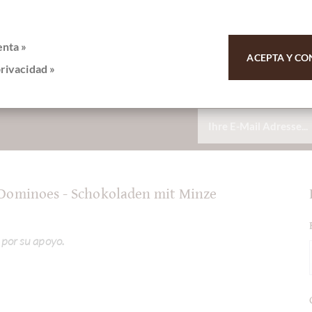
enta »
ACEPTA Y CO
privacidad »
 Dominoes - Schokoladen mit Minze
 por su apoyo.