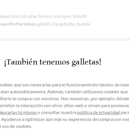
land sind mit einer feinen, cremigen Schicht
ham Pfefferminze
gefüllt. Die gefüllte, dunkle
t Taste Award 2020: 1 Stern
¡También tenemos galletas!
ookies que son necesarias para el funcionamiento técnico de nue
stalan automáticamente. Además, también utilizamos cookies que
ilitarle la compra con nosotros. Nos muestran, por ejemplo, dónd
wn in Hampshire schon seit 25 Jahren. Das
ermiten la interacción con otros sitios web o sirven para promover
riert zu weiteren Rezepturen für erfrischende
igurarlas tú mismo
o consultar nuestra
política de privacidad
par
. Ayúdenos a optimizar aún más su experiencia de compra con no
 uso de cookies.