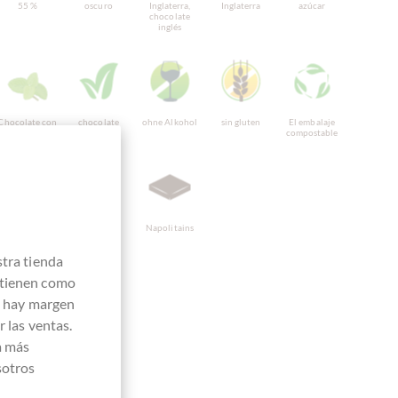
55 %
oscuro
Inglaterra,
Inglaterra
azúcar
chocolate
inglés
Chocolate con
chocolate
ohne Alkohol
sin gluten
El embalaje
menta
vegano
compostable
Totalmente
Embalaje
Napolitains
reciclable
turquesa
stra tienda
 tienen como
e hay margen
 las ventas.
a más
sotros