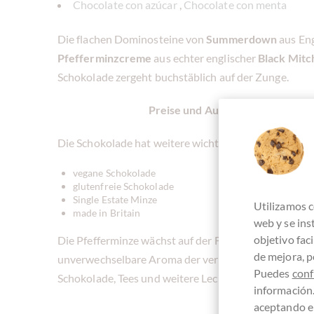
Chocolate con azúcar
,
Chocolate con menta
Die flachen Dominosteine von
Summerdown
aus Eng
Pfefferminzcreme
aus echter englischer
Black Mitc
Schokolade zergeht buchstäblich auf der Zunge.
Preise und Auszeichnungen: Grea
Die Schokolade hat weitere wichtige Eienschaften:
vegane Schokolade
glutenfreie Schokolade
Single Estate Minze
Utilizamos c
made in Britain
web y se in
objetivo fac
Die Pfefferminze wächst auf der Farm von Summerdo
de mejora, p
unverwechselbare Aroma der vermahlenen Minze inspi
Puedes
conf
Schokolade, Tees und weitere Leckereien.
información
aceptando el