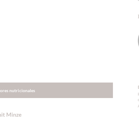
lores nutricionales
it Minze