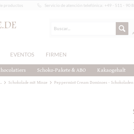
de productos
Servicio de atención telefónica:
+49 - 511 - 90 
EVENTOS
FIRMEN
hocolatiers
Schoko-Pakete & ABO
Kakaogehalt
..
Schokolade mit Minze
Peppermint Cream Dominoes - Schokoladen