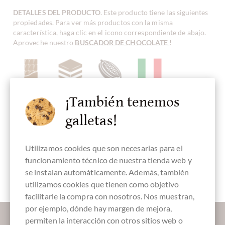
DETALLES DEL PRODUCTO
. Este producto tiene las siguientes
propiedades. Para ver más productos con la misma
característica, haga clic en el icono correspondiente de abajo.
Aproveche nuestro
BUSCADOR DE CHOCOLATE
!
chocolate con
Turrón
Blend, Mezcla
Fabricado en
Chocolate con
¡También tenemos
leche
de Cacao
Italia,
turrón
chocolate
italiano
galletas!
Utilizamos cookies que son necesarias para el
funcionamiento técnico de nuestra tienda web y
ohne Alkohol
sin gluten
Embalaje
Embalaje
Barras de
se instalan automáticamente. Además, también
colores crema
marrón
chocolate
utilizamos cookies que tienen como objetivo
facilitarle la compra con nosotros. Nos muestran,
por ejemplo, dónde hay margen de mejora,
Déjanos endulzar tu bandeja de entrada:
permiten la interacción con otros sitios web o