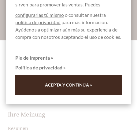
sirven para promover las ventas. Puedes
configurarlas tú mismo
o consultar nuestra
política de privacidad
para más información.
Absenden
Ayúdenos a optimizar aún más su experiencia de
compra con nosotros aceptando el uso de cookies.
Pie de imprenta »
Otros clientes evaluados Cremino 1878
Nougat-Schokolade Mini-Tafel 35g
Política de privacidad »
ACEPTA Y CONTINÚA »
Escriba la primera reseña y ayude a otros clientes. Gracias
por su apoyo.
Ihre Meinung
Resumen