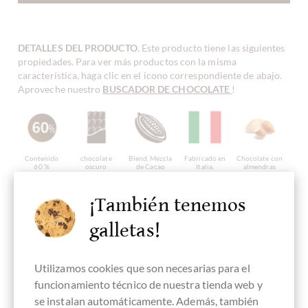
DETALLES DEL PRODUCTO
. Este producto tiene las siguientes
propiedades. Para ver más productos con la misma
característica, haga clic en el icono correspondiente de abajo.
Aproveche nuestro
BUSCADOR DE CHOCOLATE
!
Contenido
chocolate
Blend, Mezcla
Fabricado en
Chocolate con
60 %
oscuro
de Cacao
Italia,
almendras
chocolate
italiano
¡También tenemos
galletas!
Chocolate con
sin gluten
sin lactosa
vegan-
Embalaje
azúcar
amigable
verde
Utilizamos cookies que son necesarias para el
funcionamiento técnico de nuestra tienda web y
se instalan automáticamente. Además, también