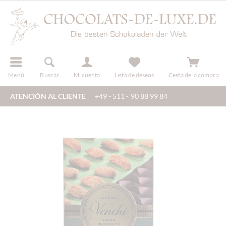
registro
Menú
Buscar
Mi cuenta
Lista de deseos
Cesta de la compra
ATENCIÓN AL CLIENTE
+49 - 511 - 90 88 99 84