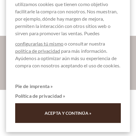
utilizamos cookies que tienen como objetivo
facilitarle la compra con nosotros. Nos muestran,
Barras de
chocolate
por ejemplo, dónde hay margen de mejora,
permiten la interacción con otros sitios web o
sirven para promover las ventas. Puedes
Déjanos endulzar tu bandeja de entrada:
configurarlas tú mismo
o consultar nuestra
política de privacidad
para más información.
Ayúdenos a optimizar aún más su experiencia de
compra con nosotros aceptando el uso de cookies.
Absenden
Pie de imprenta »
Política de privacidad »
Otros clientes evaluados Mandorlata
ACEPTA Y CONTINÚA »
Fondente - 60% Dunkle Schokolade mit
ganzen Mandeln