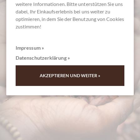
weitere Informationen. Bitte unterstützen Sie uns
dabei, Ihr Einkaufserlebnis bei uns weiter zu
optimieren, in dem Sie der Benutzung von Cookies
zustimmen!
Impressum »
Kundenservice
Datenschutzerklärung »
0511 - 90 88 99 84
AKZEPTIEREN UND WEITER »
Montag - Freitag 10-18 Uhr