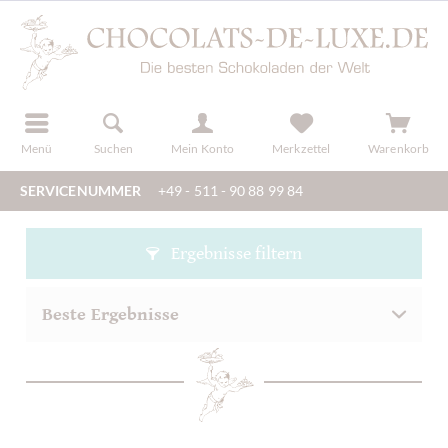
der
registrieren
Menü
Suchen
Mein Konto
Merkzettel
Warenkorb
SERVICENUMMER
+49 - 511 - 90 88 99 84
Ergebnisse filtern