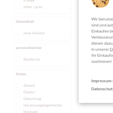
orange
silber / grau
Wir benutze
Gesundheit
De
sind und aut
Einkaufen be
ohne Alkohol
Derzeit a
Verbesserun
dienen dazu,
personalisierbar
in unserer
D
Ihr Einkaufs
Banderole
zustimmen!
Vergleichen
Anlass
Impressum 
Advent
Datenschut
Danke !
Geburtstag
Herzensangelegenheiten
Hochzeit