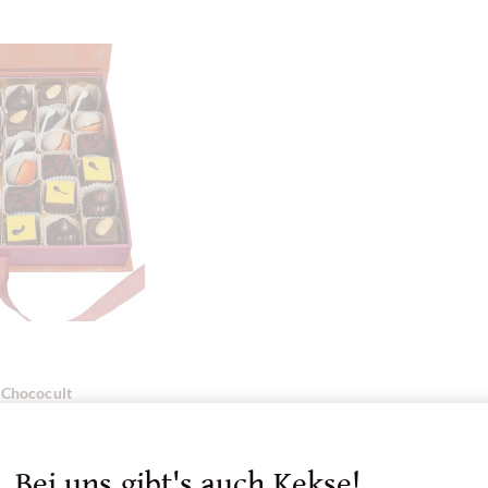
 Chococult
nschachtel
ht" mit 6 x 6
Bei uns gibt's auch Kekse!
linen