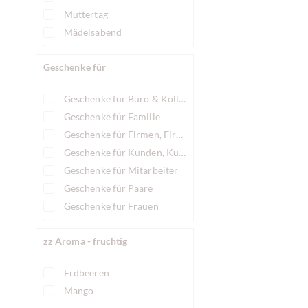
Muttertag
Mädelsabend
Nikolaus
Geschenke für
Ostern
Party
Geschenke für Büro & Kollegen
Rendezvous
Geschenke für Familie
Sorry !
Geschenke für Firmen, Firmengeschenke
Valentinstag
Geschenke für Kunden, Kundengeschenke
Vatertag
Geschenke für Mitarbeiter
Weihnachten
Geschenke für Paare
Geschenke für Frauen
Geschenke für Männer
zz Aroma - fruchtig
Erdbeeren
Mango