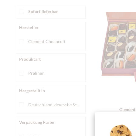
Sofort lieferbar
Hersteller
Clement Chococult
Produktart
Pralinen
Hergestellt in
Deutschland, deutsche Schokolade
Clement
Praline
Verpackung Farbe
"Federleic
Pra