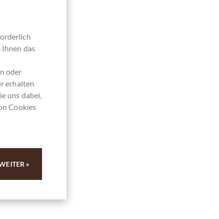
orderlich
e Ihnen das
en oder
r erhalten
ie uns dabei,
von Cookies
WEITER »