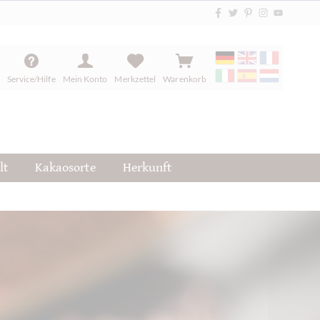
Service/Hilfe
Mein Konto
Merkzettel
Warenkorb
lt
Kakaosorte
Herkunft