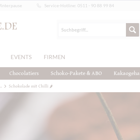
Winterpause
Service-Hotline:
0511 - 90 88 99 84
EVENTS
FIRMEN
Chocolatiers
Schoko-Pakete & ABO
Kakaogeha
..
Schokolade mit Chilli 🌶