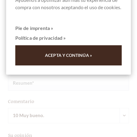
Otros clientes evaluados DON PAPA 70%
compra con nosotros aceptando el uso de cookies.
Dunkle Schokolade mit Single Island Rum
Pie de imprenta »
Escriba la primera reseña y ayude a otros clientes. Gracias
por su apoyo.
Política de privacidad »
Ihre Meinung
ACEPTA Y CONTINÚA »
Resumen
Comentario
Su opinión