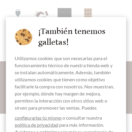
¡También tenemos
con el alcohol
Comercio
Embalaje
Barras de
directo,
negro
chocolate
Chocolate
Comercio
galletas!
justo
Utilizamos cookies que son necesarias para el
funcionamiento técnico de nuestra tienda web y
Déjanos endulzar tu bandeja de entrada:
se instalan automáticamente. Además, también
utilizamos cookies que tienen como objetivo
facilitarle la compra con nosotros. Nos muestran,
por ejemplo, dónde hay margen de mejora,
Absenden
permiten la interacción con otros sitios web o
sirven para promover las ventas. Puedes
configurarlas tú mismo
o consultar nuestra
política de privacidad
para más información.
Ayúdenos a optimizar aún más su experiencia de