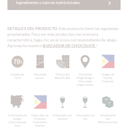
Ingredientes y valores nutricionales
DETALLES DEL PRODUCTO
. Este producto tiene las siguientes
propiedades. Para ver más productos con la misma
característica, haga clic en el icono correspondiente de abajo.
Aproveche nuestro
BUSCADOR DE CHOCOLATE
!
Contenido
chocolate
Chocolate
Chocolate
Origen de
70 %
oscuro
Bean-To-Bar
Single Origin,
frijoles
Chocolate
Filipinas
origen único
Continente de
Fabricado en
Chocolate con
chocolate con
Schokolade
origen
Filipinas,
alcohol
ron
mit
Chocolate de
Chocolate
Rohrohrzucker
Asia
filipino