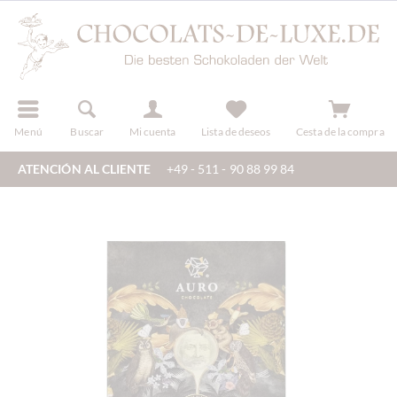
registro
Menú
Buscar
Mi cuenta
Lista de deseos
Cesta de la compra
ATENCIÓN AL CLIENTE
+49 - 511 - 90 88 99 84