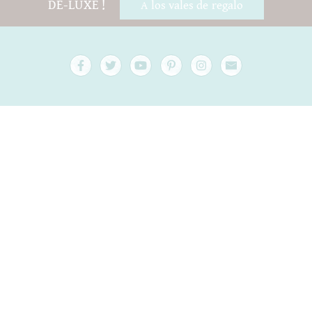
DE-LUXE !
A los vales de regalo
Preguntas y ayuda
Contacto
embalaje
Versand
Mejor antes
Su cuenta
AGB
Derecho a retirada