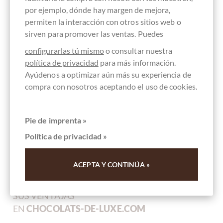
por ejemplo, dónde hay margen de mejora,
permiten la interacción con otros sitios web o
sirven para promover las ventas. Puedes
configurarlas tú mismo
o consultar nuestra
política de privacidad
para más información.
Cluizel
Ayúdenos a optimizar aún más su experiencia de
Dunkle Schokolade mit Orange 63% Noir
compra con nosotros aceptando el uso de cookies.
Écorces d'Orange
Bean-to-Bar Schokolade
Pie de imprenta »
Contenido
100 g
(59,00 € * / 1 kg)
Política de privacidad »
5,90 €
*
ACEPTA Y CONTINÚA »
SUS VENTAJAS
EN
CHOCOLATS-DE-LUXE.COM