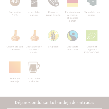
Contenido
chocolate
Cacao en
Fabricado en
Chocolate con
40 %
oscuro
grano Criollo
Alemania,
azúcar
chocolate
alemán
Chocolate con
Chocolate con
sin gluten
Chocolate
Chocolat
caramelo
caramelo
Fairtrade
Orgánico
salado
DE-ÖKO-001
Embalaje
chocolate
naranja
caliente
Déjanos endulzar tu bandeja de entrada: