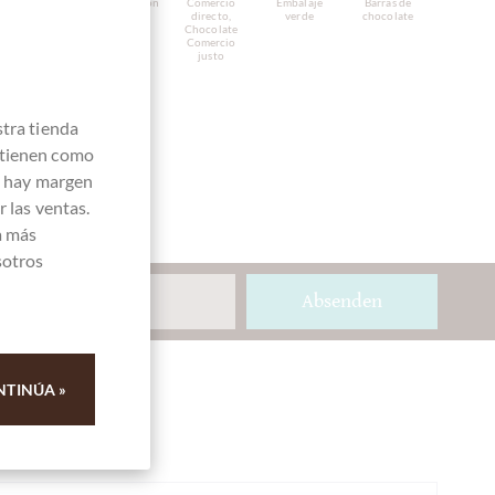
Fabricado en
Chocolate con
Comercio
Embalaje
Barras de
Inglaterra,
Matcha
directo,
verde
chocolate
chocolate
Chocolate
inglés
Comercio
justo
stra tienda
 tienen como
e hay margen
 las ventas.
a más
sotros
Absenden
NTINÚA »
Ihre Meinung
Resumen