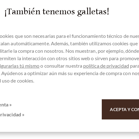
lade - ja, ein smaragdgrünes Juwel ergeben
¡También tenemos galletas!
ade von Willies Cacao, wurde auch hier nur reine
rt - ein besonderes Vergnügen. Probieren Sie
ookies que son necesarias para el funcionamiento técnico de nue
stalan automáticamente. Además, también utilizamos cookies que
ilitarle la compra con nosotros. Nos muestran, por ejemplo, dónd
ermiten la interacción con otros sitios web o sirven para promover
igurarlas tú mismo
o consultar nuestra
política de privacidad
par
. Ayúdenos a optimizar aún más su experiencia de compra con no
 uso de cookies.
enta »
ACEPTA Y CO
privacidad »
 38% weiße Schokolade mit Matcha Green