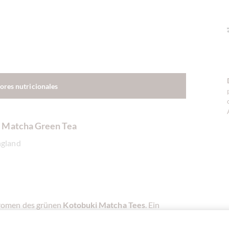
lores nutricionales
t Matcha Green Tea
ngland
Aromen des grünen
Kotobuki Matcha Tees
. Ein
er wusste sofort, dass der weiche, reine