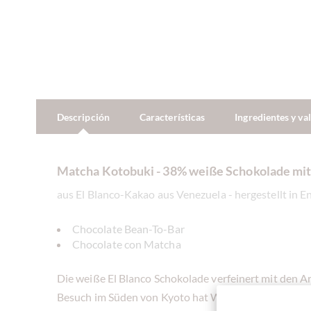
Descripción
Características
Ingredientes y va
Matcha Kotobuki - 38% weiße Schokolade mi
aus El Blanco-Kakao aus Venezuela - hergestellt in E
Chocolate Bean-To-Bar
Chocolate con Matcha
Die weiße El Blanco Schokolade verfeinert mit den 
Besuch im Süden von Kyoto hat Willie inspririert und 