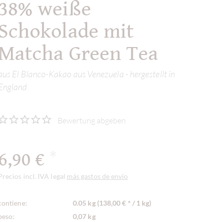
38% weiße
Schokolade mit
Matcha Green Tea
aus El Blanco-Kakao aus Venezuela - hergestellt in
England
Bewertung abgeben
6,90 €
*
Precios incl. IVA legal
más gastos de envío
contiene:
0.05 kg (138,00 € * / 1 kg)
peso:
0,07 kg