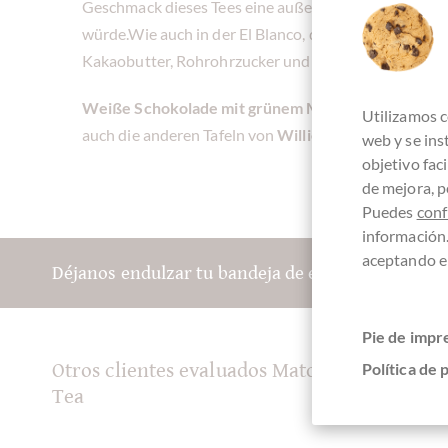
Geschmack dieses Tees eine außergewöhnliche Schoko
würde.Wie auch in der El Blanco, der weißen Schokol
Kakaobutter, Rohrohrzucker und Milch verwendet.
Weiße Schokolade mit grünem Matcha Tee
verfeine
Utilizamos c
auch die anderen Tafeln von
Willies Cacao
.
web y se in
objetivo fac
de mejora, p
Puedes
conf
información
aceptando el
Déjanos endulzar tu bandeja de entrada:
Pie de impr
Política de 
Otros clientes evaluados Matcha Kotobuki -
Tea