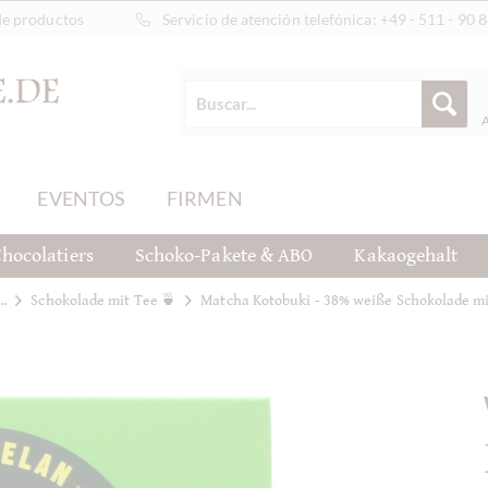
de productos
Servicio de atención telefónica:
+49 - 511 - 90 
EVENTOS
FIRMEN
hocolatiers
Schoko-Pakete & ABO
Kakaogehalt
..
Schokolade mit Tee 🍵
Matcha Kotobuki - 38% weiße Schokolade m