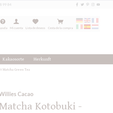
88 99 84
Ayuda
Mi cuenta
Lista de deseos
Cesta de la compra
Kakaosorte
Herkunft
it Matcha Green Tea
Willies Cacao
Matcha Kotobuki -