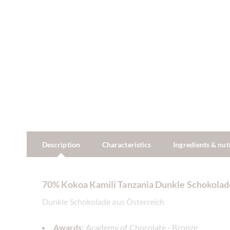
Description
Characteristics
Ingredients & nut
70% Kokoa Kamili Tanzania Dunkle Schokolad
Dunkle Schokolade aus Österreich
Awards:
Academy of Chocolate - Bronze