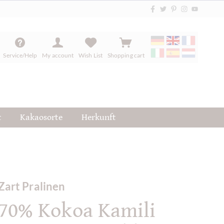
Service/Help
My account
Wish List
Shopping cart
t
Kakaosorte
Herkunft
Zart Pralinen
70% Kokoa Kamili