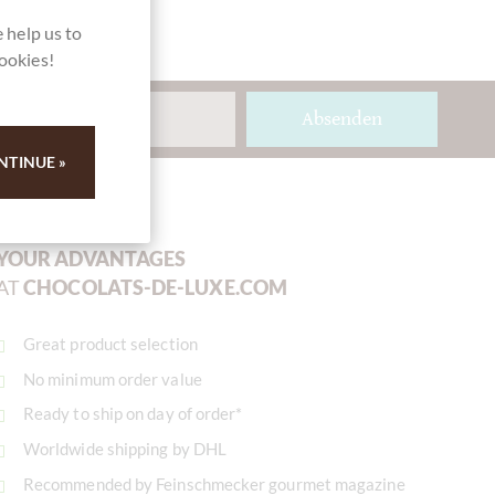
 help us to
cookies!
Absenden
NTINUE »
YOUR ADVANTAGES
AT
CHOCOLATS-DE-LUXE.COM
Great product selection
No minimum order value
Ready to ship on day of order*
Worldwide shipping by DHL
Recommended by Feinschmecker gourmet magazine