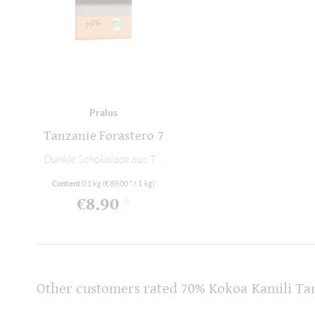
Pralus
Tanzanie Forastero 75% BIO - Zartbitterschoko
Dunkle Schokolade aus Tanzania Afrika
Content
0.1 kg
(€89.00 * / 1 kg)
€8.90
*
Other customers rated 70% Kokoa Kamili Ta