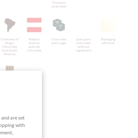
Trinitario
cacao bean
Continent of
Made in
Chocolate
plain pure
Packaging
Origin
Austria,
with sugar
chocolate
off-white
Chocolate
austrian
without
from South
chocolate
ingredients
America
Bar of
Chocolate
 and are set
hopping with
vement,