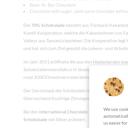
Bean-To-Bar Chocolate
Chocolate with sugar
,
plain pure chocolate witho
Die
70% Schokolade
besteht aus Trinitario Kakaob
Kamili Kooperation, welche die Kakaobohnen von Fa
Valleys aus Tanzania beziehen. Die Kooperation legt
und hat sich zum Ziel gesetzt die Lebens- und Arbei
Im Jahr 2011 eröffnete die aus den Niederlanden s
Schokoladenmanufaktur in Staatz. Staatz liegt im gr
rund 2000 Einwohnern eine kleine Marktgemeinde.
Der Geschmack der Schokolade ist sehr
konstrastre
überraschend fruchtige Zitrusgeschmack.
We use cooki
Bei den
International Chocolate Awards EUROPA 
automaticall
Schokolade
mit Silber prämiert.
us easier fo