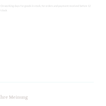
* On working days for goods in stock, for orders and payment received before 12
o'clock
Ihre Meinung