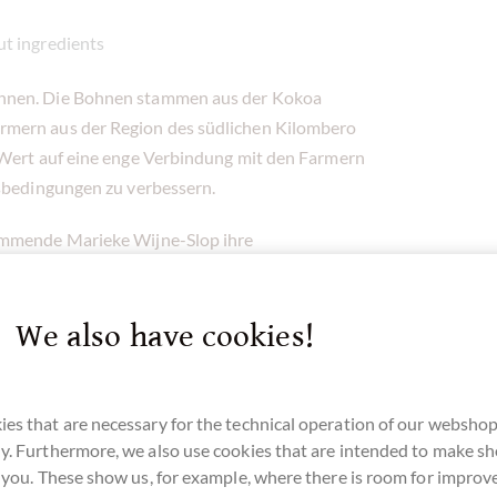
ut ingredients
ohnen. Die Bohnen stammen aus der Kokoa
rmern aus der Region des südlichen Kilombero
 Wert auf eine enge Verbindung mit den Farmern
tsbedingungen zu verbessern.
tammende Marieke Wijne-Slop ihre
ößten Weinbaugebiet Österreichs und ist mit
We also have cookies!
ich
: die holzige Note wird ergänzt durch eine
es that are necessary for the technical operation of our webshop
2016
wurde die
70%
ZART Kokoa Mill Tanzania
y. Furthermore, we also use cookies that are intended to make s
r you. These show us, for example, where there is room for impro