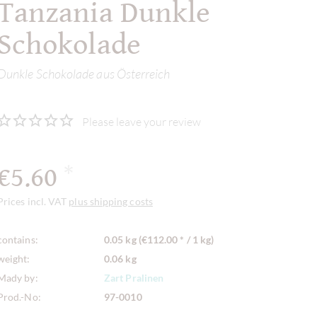
Tanzania Dunkle
Schokolade
Dunkle Schokolade aus Österreich
Please leave your review
€5.60
*
Prices incl. VAT
plus shipping costs
contains:
0.05 kg (€112.00 * / 1 kg)
weight:
0.06 kg
Mady by:
Zart Pralinen
Prod.-No:
97-0010