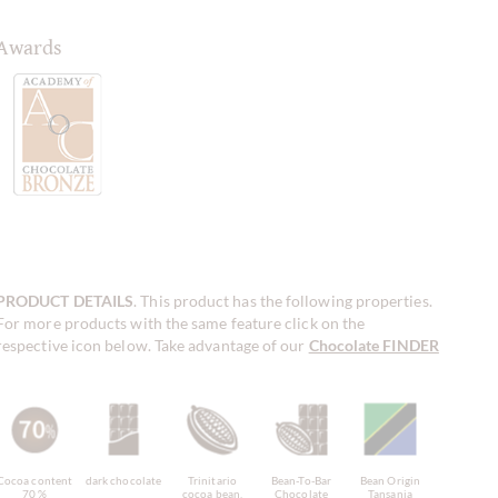
Awards
PRODUCT DETAILS
. This product has the following properties.
For more products with the same feature click on the
respective icon below. Take advantage of our
Chocolate FINDER
!
Cocoa content
dark chocolate
Trinitario
Bean-To-Bar
Bean Origin
70 %
cocoa bean,
Chocolate
Tansania