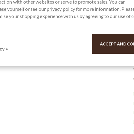
action with other websites or serve to promote sales. You can
ese yourself
or see our
privacy policy
for more information. Please
mise your shopping experience with us by agreeing to our use of 
r here for our SchokoNEWS:
ACCEPT AND CO
cy »