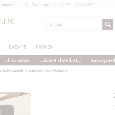
products
Service hotline:
+49 - 511 - 90 88 99 84
EVENTS
FIRMEN
Chocolatiers
Schoko-Pakete & ABO
Kakaogehal
% Kokoa Kamili Tanzania Dunkle Schokolade