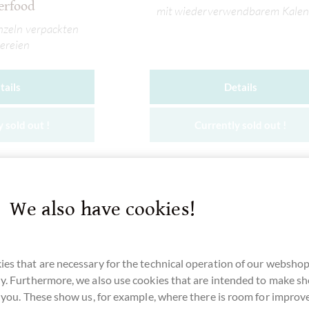
erfood
mit wiederverwendbarem Kalen
inzeln verpackten
ereien
tails
Details
 sold out !
Currently sold out !
We also have cookies!
Add to wish list
Compare
Add to wish lis
es that are necessary for the technical operation of our webshop
y. Furthermore, we also use cookies that are intended to make s
r you. These show us, for example, where there is room for impro