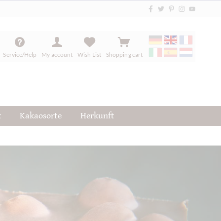
Service/Help
My account
Wish List
Shopping cart
t
Kakaosorte
Herkunft