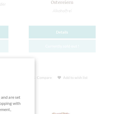
Ostereiern
der
Alkoholfrei
Details
Currently sold out !
t
Compare
Add to wish list
 and are set
hopping with
vement,