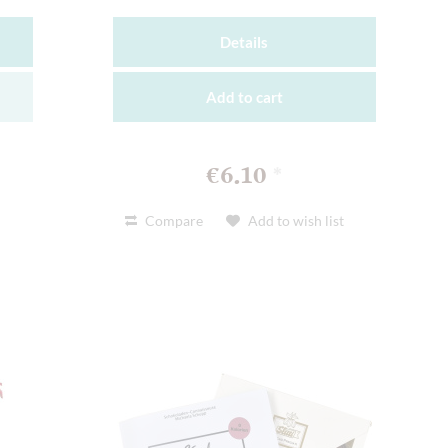
Details
Add to
cart
€6.10
*
t
Compare
Add to wish list