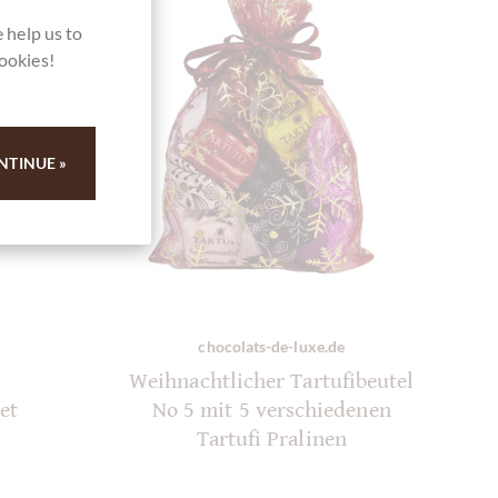
 help us to
cookies!
NTINUE »
chocolats-de-luxe.de
Weihnachtlicher Tartufibeutel
et
No 5 mit 5 verschiedenen
Tartufi Pralinen