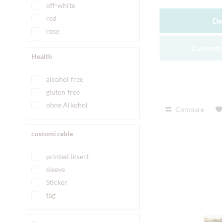
off-white
red
De
rose
transparent
Currently
Health
turquoise
white
alcohol free
gluten free
ohne Alkohol
Compare
customizable
printed insert
sleeve
Sticker
tag