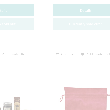
tails
Details
 sold out !
Currently sold out !
Add to wish list
Compare
Add to wish lis