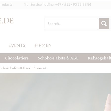
products
Service hotline:
+49 - 511 - 90 88 99 84
EVENTS
FIRMEN
Chocolatiers
Schoko-Pakete & ABO
Kakaogehal
Schokolade mit Haselnüssen 🌰