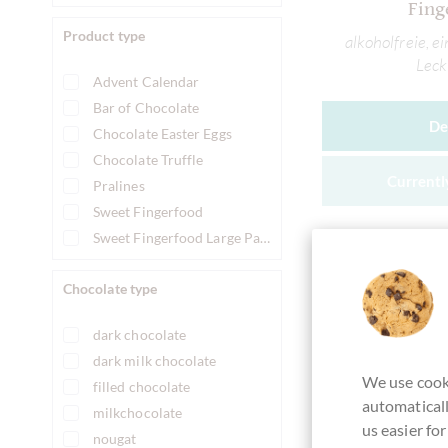
Fing
Product type
alkoholfreie, e
Leck
Advent Calendar
Bar of Chocolate
De
Chocolate Easter Eggs
Chocolate Truffle
Currently
Pralines
Sweet Fingerfood
Sweet Fingerfood Large Pack
Chocolate type
Compare
dark chocolate
dark milk chocolate
We use cooki
filled chocolate
automaticall
milkchocolate
us easier fo
nougat