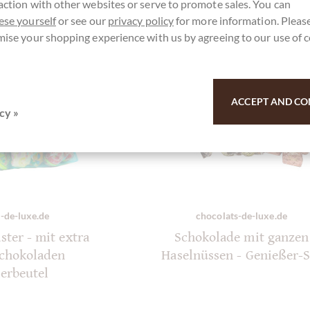
action with other websites or serve to promote sales. You can
ese yourself
or see our
privacy policy
for more information. Please
mise your shopping experience with us by agreeing to our use of 
ACCEPT AND CO
cy »
-de-luxe.de
chocolats-de-luxe.de
ster - mit extra
Schokolade mit ganzen
chokoladen
Haselnüssen - Genießer-S
ierbeutel