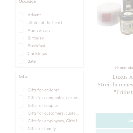
Occasion
Advent
affairs of the heart
Anniversary
Birthday
Breakfast
Christmas
date
chocolats
Easter
Luxus A
Gifts
Father's Day
Streichcreme
Football
Gifts for children
"Frühs
girls night
Gifts for companies, corporate gifts
Guest present
Gifts for couples
Men's gift
Gifts for customers, customer gifts
Mother's day
De
Gifts for employees, Gifts for staff
New Year's Eve
Gifts for family
Osterprodukt