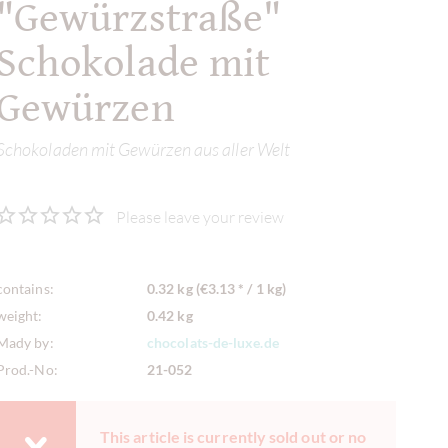
"Gewürzstraße"
Schokolade mit
Gewürzen
Schokoladen mit Gewürzen aus aller Welt
Please leave your review
contains:
0.32 kg (€3.13 * / 1 kg)
weight:
0.42 kg
Mady by:
chocolats-de-luxe.de
Prod.-No:
21-052
This article is currently sold out or no