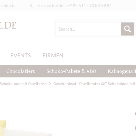
products
Service hotline:
+49 - 511 - 90 88 99 84
EVENTS
FIRMEN
Chocolatiers
Schoko-Pakete & ABO
Kakaogehal
Schokolade mit Gewürzen
Geschenkset "Gewürzstraße" Schokolade mi