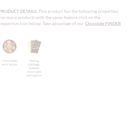
PRODUCT DETAILS
. This product has the following properties.
For more products with the same feature click on the
respective icon below. Take advantage of our
Chocolate FINDER
!
Chocolate
Tasting
with spices
package,
themed
chocolate
tasting box