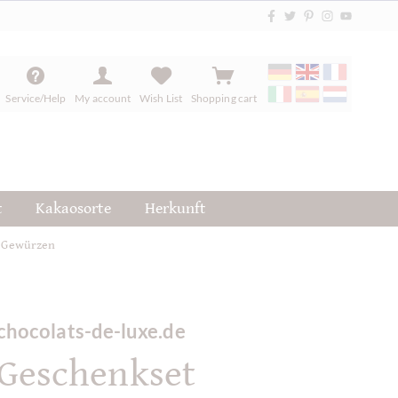
Service/Help
My account
Wish List
Shopping cart
t
Kakaosorte
Herkunft
t Gewürzen
chocolats-de-luxe.de
Geschenkset