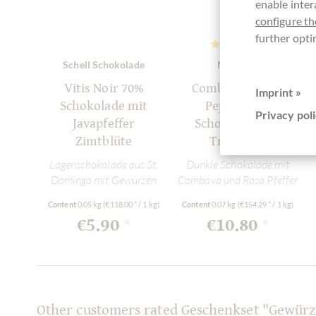
enable inter
configure th
further opti
Schell Schokolade
Menakao
Vitis Noir 70%
Combava & Pink
Imprint »
Schokolade mit
Pepper 63%
Privacy poli
Javapfeffer
Schokolade aus
Zimtblüte
Trinitario
Lagenschokolade aus St.
Dunkle Schokolade mit
Domingo mit Gewürzen
Combava und Rosa Pfeffer
Content
0.05 kg
(€118.00 * / 1 kg)
Content
0.07 kg
(€154.29 * / 1 kg)
€5.90
€10.80
*
*
Other customers rated Geschenkset "Gewür