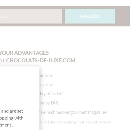
Absenden
YOUR ADVANTAGES
AT
CHOCOLATS-DE-LUXE.COM
Great product selection
No minimum order value
Ready to ship on day of order*
Worldwide shipping by DHL
 and are set
Recommended by Feinschmecker gourmet magazine
hopping with
* On working days for goods in stock, for orders and payment received before 12
vement,
o'clock