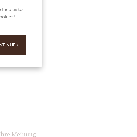
 help us to
cookies!
NTINUE »
Ihre Meinung