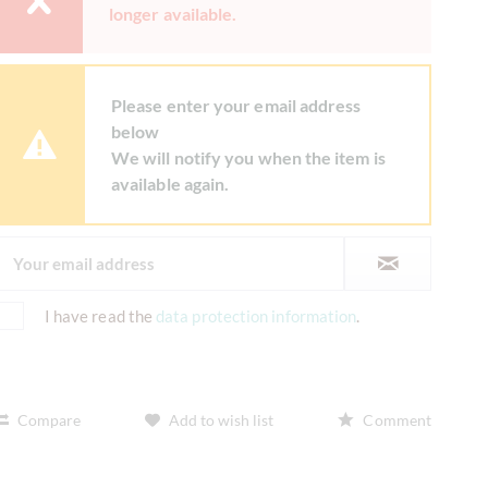
longer available.
Please enter your email address
below
We will notify you when the item is
available again.
I have read the
data protection information
.
Compare
Add to wish list
Comment