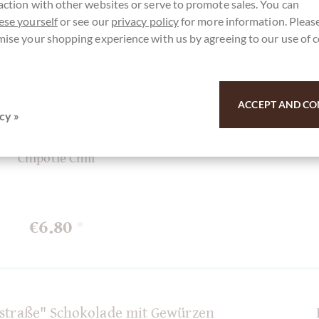
action with other websites or serve to promote sales. You can
ese yourself
or see our
privacy policy
for more information. Please
mise your shopping experience with us by agreeing to our use of 
Taza Chocolate
ACCEPT AND CO
cy »
Dark Stone Ground
Chocolate 70% mit
Chipotle Chili
€6.80
*
zstraße" Schokolade mit Gewürzen