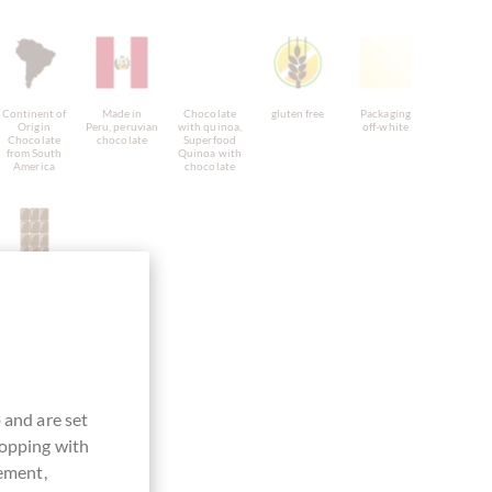
Continent of
Made in
Chocolate
gluten free
Packaging
Origin
Peru, peruvian
with quinoa,
off-white
Chocolate
chocolate
Superfood
from South
Quinoa with
America
chocolate
Bar of
Chocolate
 and are set
hopping with
vement,