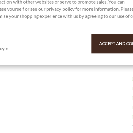
action with other websites or serve to promote sales. You can
ese yourself
or see our
privacy policy
for more information. Please
mise your shopping experience with us by agreeing to our use of 
r here for our SchokoNEWS:
ACCEPT AND CO
cy »