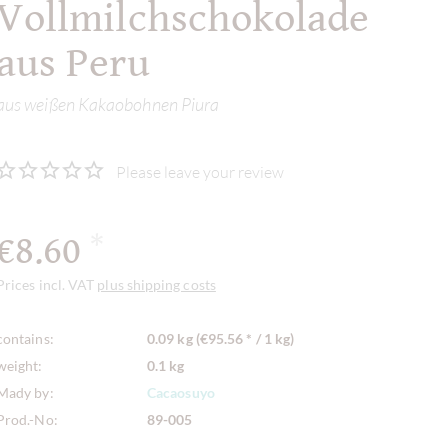
Vollmilchschokolade
aus Peru
aus weißen Kakaobohnen Piura
Please leave your review
€8.60
*
Prices incl. VAT
plus shipping costs
contains:
0.09 kg (€95.56 * / 1 kg)
weight:
0.1 kg
Mady by:
Cacaosuyo
Prod.-No:
89-005