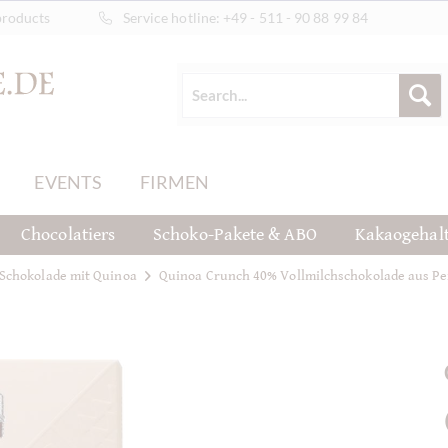
products
Service hotline:
+49 - 511 - 90 88 99 84
EVENTS
FIRMEN
Chocolatiers
Schoko-Pakete & ABO
Kakaogehal
Schokolade mit Quinoa
Quinoa Crunch 40% Vollmilchschokolade aus P