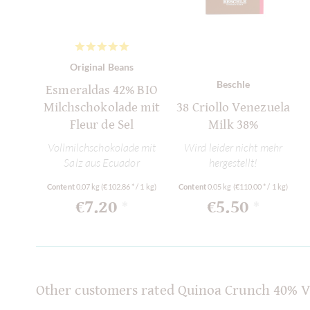
Original Beans
Beschle
Esmeraldas 42% BIO
Milchschokolade mit
38 Criollo Venezuela
Fleur de Sel
Milk 38%
Vollmilchschokolade mit
Wird leider nicht mehr
Salz aus Ecuador
hergestellt!
Content
0.07 kg
(€102.86 * / 1 kg)
Content
0.05 kg
(€110.00 * / 1 kg)
€7.20
€5.50
*
*
Other customers rated Quinoa Crunch 40% V