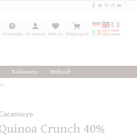
Service/Help
My account
Wish List
Shopping cart
t
Kakaosorte
Herkunft
eru
Cacaosuyo
Quinoa Crunch 40%