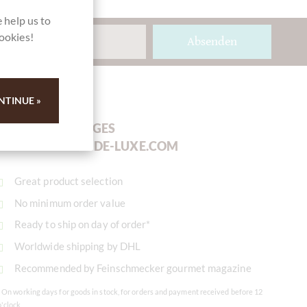
 help us to
cookies!
Absenden
NTINUE »
YOUR ADVANTAGES
AT
CHOCOLATS-DE-LUXE.COM
Great product selection
No minimum order value
Ready to ship on day of order*
Worldwide shipping by DHL
Recommended by Feinschmecker gourmet magazine
* On working days for goods in stock, for orders and payment received before 12
o'clock