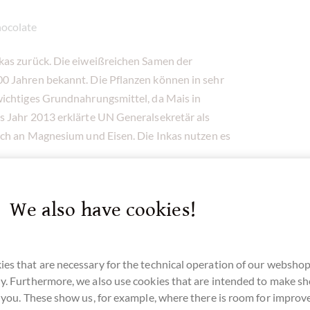
hocolate
nkas zurück. Die eiweißreichen Samen der
0 Jahren bekannt. Die Pflanzen können in sehr
wichtiges Grundnahrungsmittel, da Mais in
s Jahr 2013 erklärte UN Generalsekretär als
ch an Magnesium und Eisen. Die Inkas nutzen es
t und der Schokolade zugegeben. Die
aus dem Norden Perus.
We also have cookies!
e aus Peru
schmeckt knusprig und hat eine
es that are necessary for the technical operation of our webshop
y. Furthermore, we also use cookies that are intended to make s
r you. These show us, for example, where there is room for impro