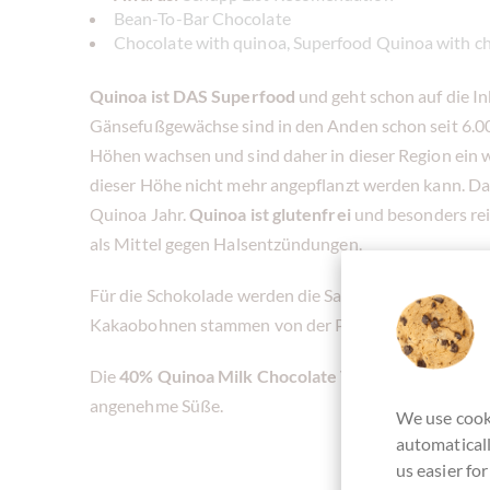
Bean-To-Bar Chocolate
Chocolate with quinoa, Superfood Quinoa with c
Quinoa ist DAS Superfood
und geht schon auf die I
Gänsefußgewächse sind in den Anden schon seit 6.00
Höhen wachsen und sind daher in dieser Region ein 
dieser Höhe nicht mehr angepflanzt werden kann. Da
Quinoa Jahr.
Quinoa ist glutenfrei
und besonders rei
als Mittel gegen Halsentzündungen.
Für die Schokolade werden die Samen leicht geröste
Kakaobohnen stammen von der Piura Kakaobohnen 
Die
40% Quinoa Milk Chocolate Vollmilchschokolad
angenehme Süße.
We use cooki
automaticall
us easier fo