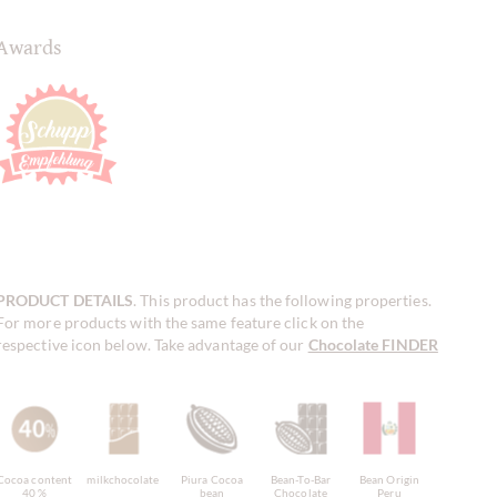
Awards
PRODUCT DETAILS
. This product has the following properties.
For more products with the same feature click on the
respective icon below. Take advantage of our
Chocolate FINDER
!
Cocoa content
milkchocolate
Piura Cocoa
Bean-To-Bar
Bean Origin
40 %
bean
Chocolate
Peru