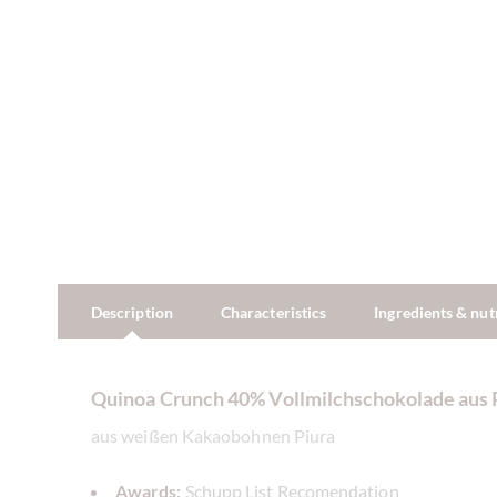
Description
Characteristics
Ingredients & nut
Quinoa Crunch 40% Vollmilchschokolade aus 
aus weißen Kakaobohnen Piura
Awards:
Schupp List Recomendation